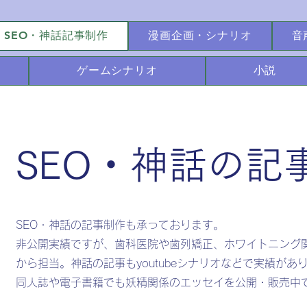
SEO・神話記事制作
漫画企画・シナリオ
音
ゲームシナリオ
小説
​SEO・神話の記
SEO・神話の記事制作も承っております。
非公開実績ですが、歯科医院や歯列矯正、ホワイトニング関
から担当。神話の記事もyoutubeシナリオなどで実績があ
​同人誌や電子書籍でも妖精関係のエッセイを公開・販売中