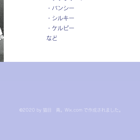
・バンシー
・シルキー
・ケルピー
​など
©2020 by 猫目 青。Wix.com で作成されました。