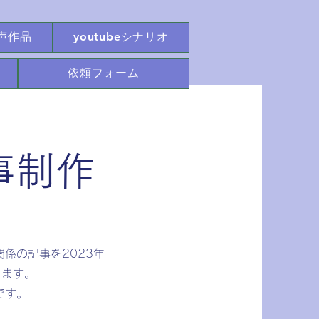
声作品
youtubeシナリオ
依頼フォーム
事制作
係の記事を2023年
ります。
です。